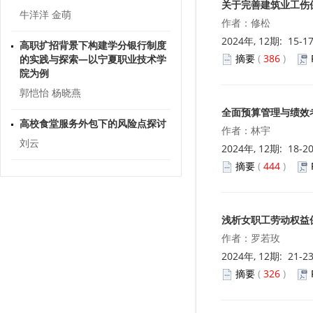
关于完善建筑业工伤
作者：修松
高职扩招背景下构建学分银行制度
2024年, 12期: 15-1
的实践与探索—以宁夏职业技术学
院为例
摘要
(
386
)
郭恺怡 杨晓燕
高校食堂服务外包下的风险点探讨
全面预算管理与绩效
刘云
作者：林宇
2024年, 12期: 18-2
基于“四位一体”的高校毕业生就业
摘要
(
444
)
服务体系建设研究
汤德旺
浅析女职工劳动权益
灵活就业劳动者职业伤害保障制度
探究
作者：罗若玫
祁英香 龚瑶
2024年, 12期: 21-2
摘要
(
326
)
C 语言程序设计教学的探索
赖智伟