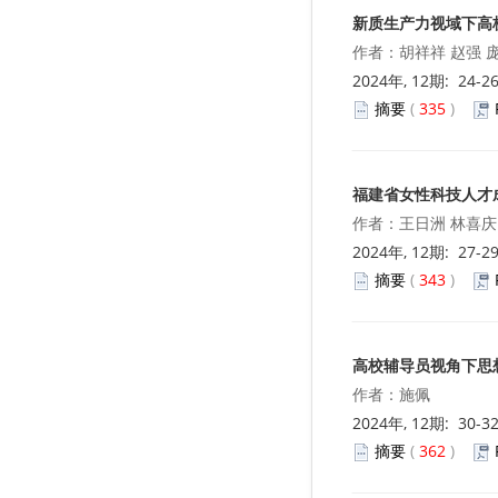
新质生产力视域下高
我国中小微企业保险发展的思考
作者：胡祥祥 赵强 
周卫东
2024年, 12期: 24-2
摘要
(
335
)
秘书学专业校内实践情况分析及对
策研究
孙康正
福建省女性科技人才
基于校企合作的跨境电商人才培养
作者：王日洲 林喜庆
新模式探究
2024年, 12期: 27-2
李泉水
摘要
(
343
)
封面
《就业与保障》2022年12期封面
高校辅导员视角下思
作者：施佩
2024年, 12期: 30-3
摘要
(
362
)