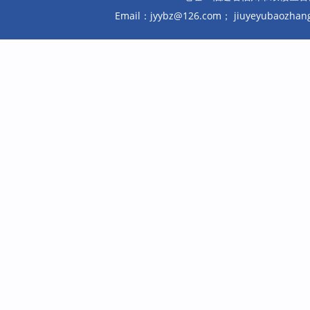
Email：jyybz@126.com； jiuyeyubaozh