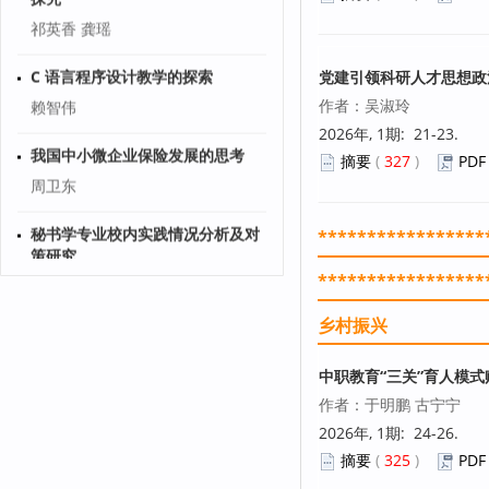
祁英香 龚瑶
C 语言程序设计教学的探索
党建引领科研人才思想政
赖智伟
作者：吴淑玲
2026年, 1期: 21-23.
我国中小微企业保险发展的思考
摘要
(
327
)
PDF
周卫东
秘书学专业校内实践情况分析及对
*****************
策研究
孙康正
*****************
基于校企合作的跨境电商人才培养
乡村振兴
新模式探究
李泉水
中职教育“三关”育人模
作者：于明鹏 古宁宁
封面
2026年, 1期: 24-26.
《就业与保障》2022年12期封面
摘要
(
325
)
PDF