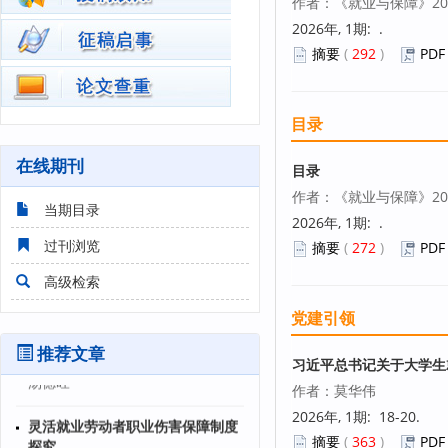
作者：《就业与保障》20
2026年, 1期: .
高校创新创业教育质量满意度评价
摘要
(
292
)
PDF
及影响因素分析
牛洋洋 金萌
目录
高职扩招背景下构建学分银行制度
的实践与探索—以宁夏职业技术学
在线期刊
目录
院为例
作者：《就业与保障》20
郭恺怡 杨晓燕
当期目录
2026年, 1期: .
过刊浏览
摘要
(
272
)
PDF
高校食堂服务外包下的风险点探讨
刘云
高级检索
党建引领
基于“四位一体”的高校毕业生就业
服务体系建设研究
推荐文章
习近平总书记关于大学生
汤德旺
作者：莫华伟
灵活就业劳动者职业伤害保障制度
2026年, 1期: 18-20.
探究
摘要
(
363
)
PDF