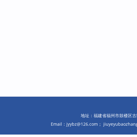
新业态就业群体工伤保险
作者：穆建
2026年, 1期: 42-44.
摘要
(
328
)
PDF
数字经济背景下劳动关系
作者：洪翊璇
2026年, 1期: 45-47.
摘要
(
328
)
PDF
城乡一体化视角下农民工
作者：胡琳
2026年, 1期: 48-50.
地址：福建省福州市鼓楼区古田路10
摘要
(
325
)
PDF
Email：jyybz@126.com； jiuyeyubaozh