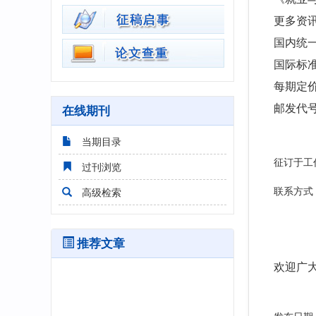
更多资
国内
统一
国际标准连
每期定价
在线期刊
邮发代号：
当期目录
征订于工
过刊浏览
高级检索
联系方式：0
推荐文章
欢迎广