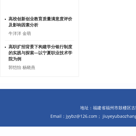
高校创新创业教育质量满意度评价
及影响因素分析
牛洋洋 金萌
高职扩招背景下构建学分银行制度
的实践与探索—以宁夏职业技术学
院为例
郭恺怡 杨晓燕
高校食堂服务外包下的风险点探讨
刘云
基于“四位一体”的高校毕业生就业
服务体系建设研究
地址：福建省福州市鼓楼区古田路10
汤德旺
Email：jyybz@126.com； jiuyeyubaozh
灵活就业劳动者职业伤害保障制度
探究