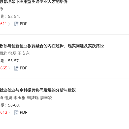
教育理念下应用型英语专业人才的培养
玲
3期: 52-54.
(
611
)
PDF
教育与创新创业教育融合的内在逻辑、现实问题及实践路径
丽君 徐磊 王安东
3期: 55-57.
(
665
)
PDF
就业创业与乡村振兴协同发展的分析与建议
琦 谢妍 李玉桐 刘梦瑶 廖辛凌
3期: 58-60.
(
613
)
PDF