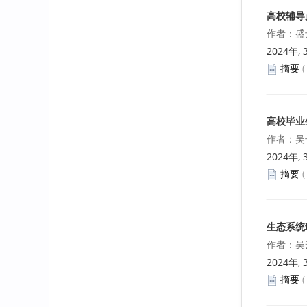
祁英香 龚瑶
高校辅导
C 语言程序设计教学的探索
作者：盛
2024年, 
赖智伟
摘要
我国中小微企业保险发展的思考
周卫东
高校毕业
秘书学专业校内实践情况分析及对
作者：吴
策研究
2024年, 
孙康正
摘要
基于校企合作的跨境电商人才培养
新模式探究
生态系统
李泉水
作者：吴
封面
2024年, 
《就业与保障》2022年12期封面
摘要