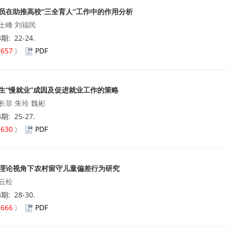
员在助推高校“三全育人”工作中的作用分析
士峰 刘福民
3期: 22-24.
(
657
)
PDF
生“慢就业”成因及促进就业工作的策略
长菲 朱玲 魏彬
3期: 25-27.
(
630
)
PDF
理论视角下农村留守儿童偏差行为研究
云松
3期: 28-30.
(
666
)
PDF