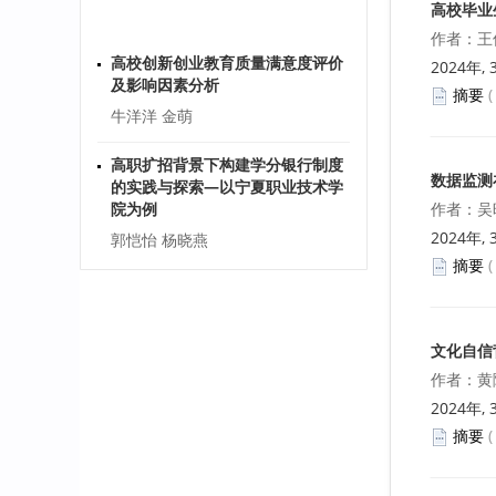
高校毕业
作者：王
高校创新创业教育质量满意度评价
及影响因素分析
2024年, 
牛洋洋 金萌
摘要
高职扩招背景下构建学分银行制度
的实践与探索—以宁夏职业技术学
数据监测
院为例
作者：吴
郭恺怡 杨晓燕
2024年, 
摘要
高校食堂服务外包下的风险点探讨
刘云
基于“四位一体”的高校毕业生就业
文化自信
服务体系建设研究
作者：黄
汤德旺
2024年, 
摘要
灵活就业劳动者职业伤害保障制度
探究