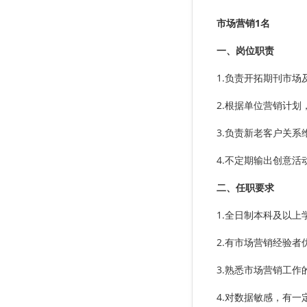
探究
祁英香 龚瑶
市场营销1名
一、岗位职责
C 语言程序设计教学的探索
赖智伟
1.负责开拓期刊市
我国中小微企业保险发展的思考
2.根据单位营销计划
周卫东
3.负责新老客户关
秘书学专业校内实践情况分析及对
4.不定期输出创意
策研究
孙康正
二、任职要求
基于校企合作的跨境电商人才培养
1.全日制本科及以
新模式探究
2.有市场营销经验者
李泉水
3.熟悉市场营销工
封面
《就业与保障》2022年12期封面
4.对数据敏感，有