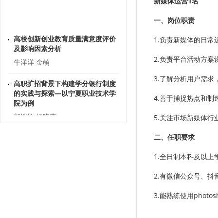
新媒体运营1名
一、岗位职责
高校创新创业教育质量满意度评价
1.负责新媒体的日
及影响因素分析
牛洋洋 金萌
2.负责平台活动方
高职扩招背景下构建学分银行制度
3.了解分析用户需
的实践与探索—以宁夏职业技术学
院为例
4.善于捕捉热点和
郭恺怡 杨晓燕
5.关注市场新媒体
高校食堂服务外包下的风险点探讨
二、任职要求
刘云
1.全日制本科及以
基于“四位一体”的高校毕业生就业
服务体系建设研究
2.有微信公众号、
汤德旺
3.能熟练使用photosh
灵活就业劳动者职业伤害保障制度