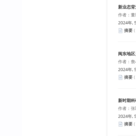
祁英香 龚瑶
新业态背
作者：董
C 语言程序设计教学的探索
2024年, 
赖智伟
摘要
我国中小微企业保险发展的思考
周卫东
闽东地区
作者：詹
秘书学专业校内实践情况分析及对
策研究
2024年, 
孙康正
摘要
基于校企合作的跨境电商人才培养
新模式探究
新时期科
李泉水
作者：张
2024年, 
封面
摘要
《就业与保障》2022年12期封面