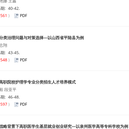
艳娜 王鑫
5期: 40-42.
(
561
)
PDF
分类治理问题与对策选择—以山西省平陆县为例
志翔
5期: 43-45.
(
548
)
PDF
高职院校护理学专业分类招生人才培养模式
毅 段亚平
5期: 46-48.
(
597
)
PDF
战略背景下高职医学生基层就业创业研究—以泉州医学高等专科学校为例