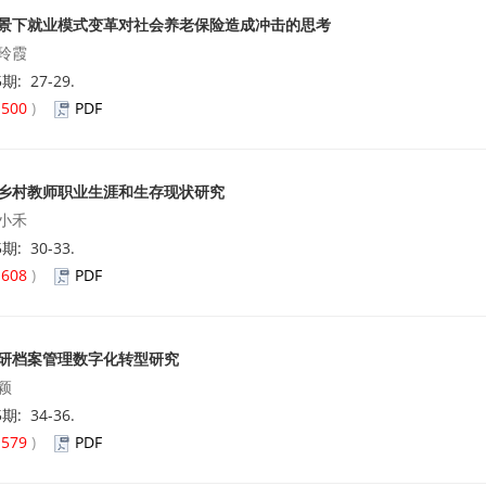
景下就业模式变革对社会养老保险造成冲击的思考
玲霞
5期: 27-29.
(
500
)
PDF
乡村教师职业生涯和生存现状研究
小禾
5期: 30-33.
(
608
)
PDF
研档案管理数字化转型研究
颖
5期: 34-36.
(
579
)
PDF