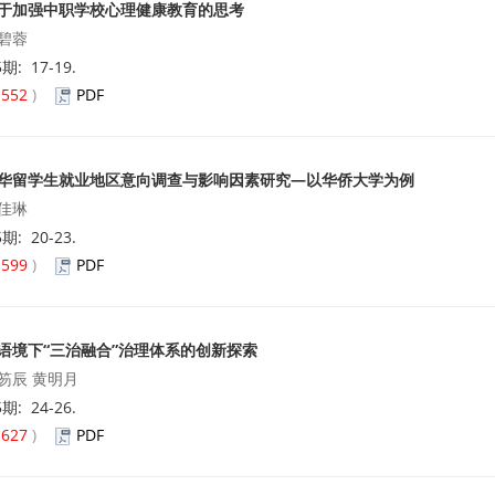
于加强中职学校心理健康教育的思考
碧蓉
5期: 17-19.
(
552
)
PDF
华留学生就业地区意向调查与影响因素研究—以华侨大学为例
佳琳
5期: 20-23.
(
599
)
PDF
语境下“三治融合”治理体系的创新探索
笏辰 黄明月
5期: 24-26.
(
627
)
PDF