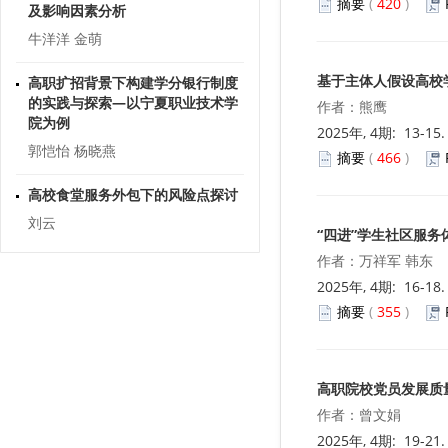
摘要
(
420
)
牛洋洋 金萌
高职扩招背景下构建学分银行制度
的实践与探索—以宁夏职业技术学
基于主体人假设高校
院为例
作者：熊鹰
郭恺怡 杨晓燕
2025年, 4期: 13-15
摘要
(
466
)
高校食堂服务外包下的风险点探讨
刘云
“四进”学生社区服
基于“四位一体”的高校毕业生就业
作者：万祥军 韩东
服务体系建设研究
2025年, 4期: 16-18
汤德旺
摘要
(
355
)
灵活就业劳动者职业伤害保障制度
探究
祁英香 龚瑶
高职院校党员发展质
作者：曾文娟
C 语言程序设计教学的探索
2025年, 4期: 19-21