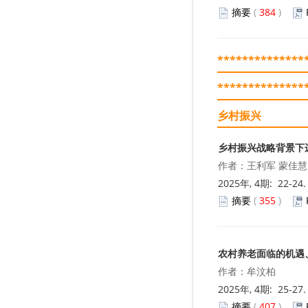
赖智伟
摘要
(
384
)
我国中小微企业保险发展的思考
周卫东
**************
秘书学专业校内实践情况分析及对
**************
策研究
乡村振兴
孙康正
乡村振兴战略背景下
基于校企合作的跨境电商人才培养
新模式探究
作者：王利军 蒙佳慧
李泉水
2025年, 4期: 22-24
摘要
(
355
)
封面
《就业与保障》2022年12期封面
农村养老面临的机遇
作者：牟汶柏
2025年, 4期: 25-27
摘要
(
407
)