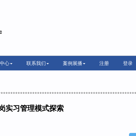
中心
联系我们
案例展播
注册
登录
********************************************************
岗实习管理模式探索