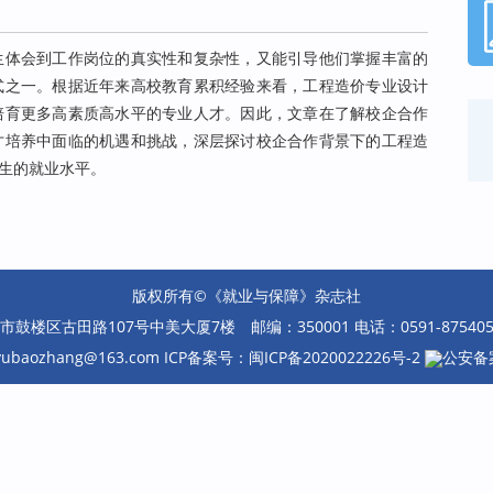
生体会到工作岗位的真实性和复杂性，又能引导他们掌握丰富的
式之一。根据近年来高校教育累积经验来看，工程造价专业设计
培育更多高素质高水平的专业人才。因此，文章在了解校企合作
才培养中面临的机遇和挑战，深层探讨校企合作背景下的工程造
生的就业水平。
版权所有©《就业与保障》杂志社
楼区古田路107号中美大厦7楼 邮编：350001 电话：0591-87540585 
eyubaozhang@163.com ICP备案号：
闽ICP备2020022226号-2
公安备