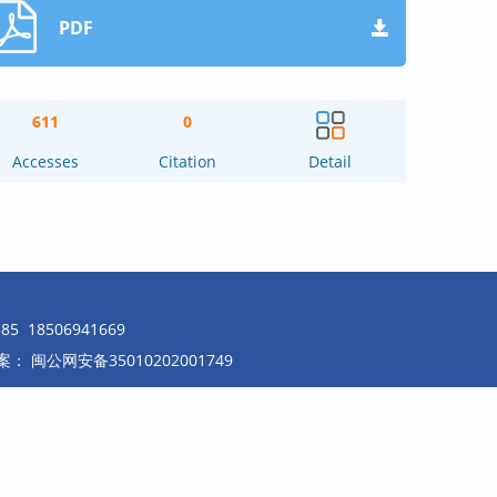
PDF
611
0
Accesses
Citation
Detail
18506941669
案：
闽公网安备35010202001749