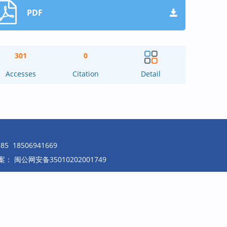
PDF
301
0
Accesses
Citation
Detail
18506941669
案：
闽公网安备35010202001749