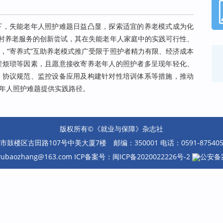
下，失能老年人照护难题日益凸显，探索适宜的养老模式成为化
农村养老服务的创新尝试，其在失能老年人家庭中的实践可行性、
，“寄养式”互助养老模式推广受限于照护者精力有限、经济成本
程烦琐等因素，且愿意接收寄养老年人的照护者多呈现年轻化、
、协议规范、监控设备应用及构建针对性培训体系等措施，推动
年人照护难题提供实践路径。
版权所有©《就业与保障》杂志社
楼区古田路107号中美大厦7楼 邮编：350001 电话：0591-87540585 
eyubaozhang@163.com ICP备案号：
闽ICP备2020022226号-2
公安备