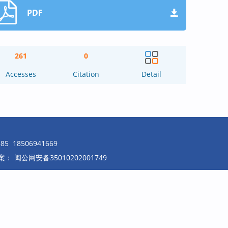
PDF
261
0
Accesses
Citation
Detail
18506941669
案：
闽公网安备35010202001749