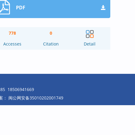
PDF
778
0
Accesses
Citation
Detail
18506941669
案：
闽公网安备35010202001749