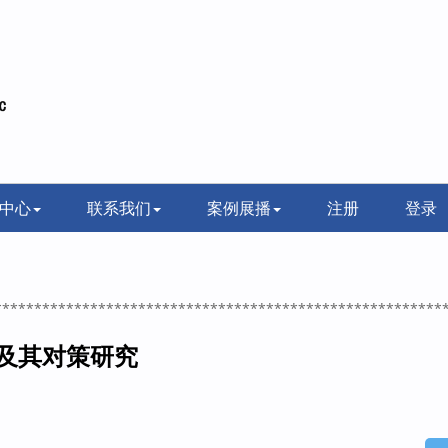
中心
联系我们
案例展播
注册
登录
********************************************************
及其对策研究