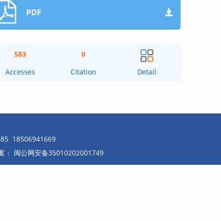
PDF
583
0
Accesses
Citation
Detail
18506941669
案：
闽公网安备35010202001749