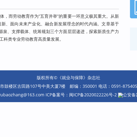
体，而劳动教育作为“五育并举”的重要一环意义极其重大。从新
创新、面向未来产业化、融合新发展理念的时代内涵。文章基于
力源泉、支撑载体、统筹规划三个方面层层递进，探索新质生产力
工科类专业劳动教育高质量发展。
版权所有©《就业与保障》杂志社
楼区古田路107号中美大厦7楼 邮编：350001 电话：0591-87540585 
eyubaozhang@163.com ICP备案号：
闽ICP备2020022226号-2
公安备