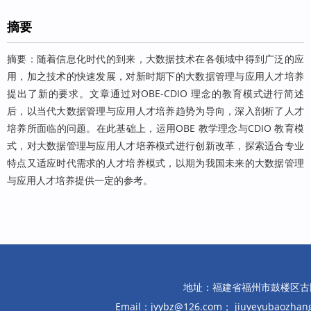
摘要
摘要：随着信息化时代的到来，大数据技术在各领域中得到广泛的应
用，加之技术的快速发展，对新时期下的大数据管理与应用人才培养
提出了新的要求。文章通过对OBE-CDIO 理念的教育模式进行简述
后，以当代大数据管理与应用人才培养趋势为导向，深入剖析了人才
培养所面临的问题。在此基础上，运用OBE 教学理念与CDIO 教育模
式，对大数据管理与应用人才培养模式进行创新改革，探索适合专业
特点又适应时代需求的人才培养模式，以期为我国未来的大数据管理
与应用人才培养提供一定的参考。
地址：福建省福州市鼓楼区古田路10
Email：jyybz@126.com； jiuyeyubaozh