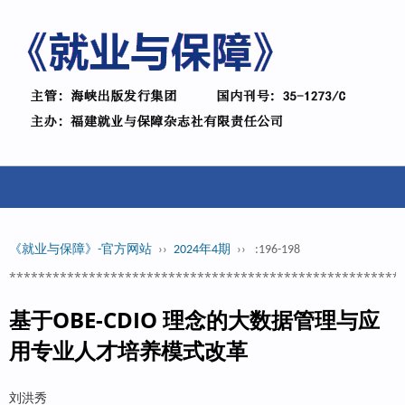
《就业与保障》-官方网站
››
2024年4期
››
:196-198
******************************************************
基于OBE-CDIO 理念的大数据管理与应
用专业人才培养模式改革
刘洪秀